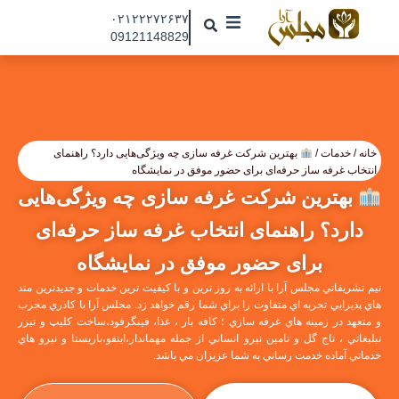
رش
۰۲۱۲۲۲۷۲۶۳۷
ه
09121148829
حتوا
مجلس آرا
مقالات
نمایشگاه ها
خانه
/
خدمات
/
بهترین شرکت غرفه سازی چه ویژگی‌هایی دارد؟ راهنمای
انتخاب غرفه ساز حرفه‌ای برای حضور موفق در نمایشگاه
درباره ما
بهترین شرکت غرفه سازی چه ویژگی‌هایی
تماس با ما
دارد؟ راهنمای انتخاب غرفه ساز حرفه‌ای
جذب نیرو
برای حضور موفق در نمایشگاه
تيم تشريفاتي مجلس آرا با ارائه به روز ترين و با كيفيت ترين خدمات و جديدترين متد
هاي پذيرايي تجربه اي متفاوت را براي شما رقم خواهد زد. مجلس آرا با كادري مجرب
و متعهد در زمينه هاي غرفه سازي ؛ كافه بار ، غذا، فينگرفود،ساخت كليپ و تيزر
تبليغاتي ، تاج گل و تامين نيرو انساني از جمله مهماندار،اينفو،باريستا و نيرو هاي
خدماتي آماده خدمت رساني به شما عزيزان مي باشد.