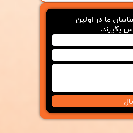
شناسان ما در اولین
س بگیرند.
ال