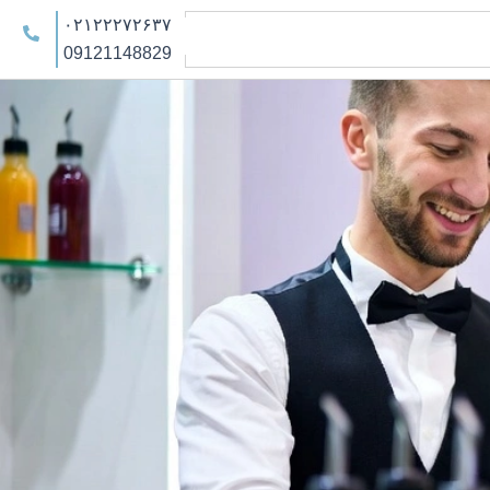
۰۲۱۲۲۲۷۲۶۳۷
09121148829