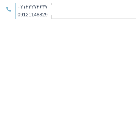
۰۲۱۲۲۲۷۲۶۳۷
09121148829