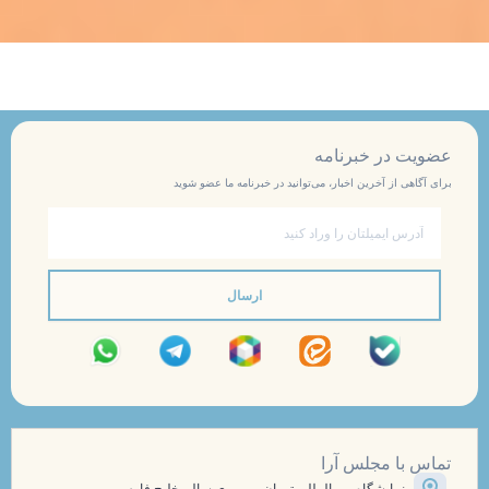
ق
ر
ا
ت
ی
ت
ا
ی
س
خ
ا
ه
ش
ت
ش
ت
م
ف
د
ه
ن
ر
ش
ر
م
ت
ا
م
ر
ن
م
ی
ی
ر
خ
ر
ا
ی
ف
ا
م
ا
ف
د
ش
ت
ف
ا
س
ا
ی
ا
م
خ
ت
عضویت در خبرنامه
ا
ت
م
ی
ک
ت
ا
د
ش
برای آگاهی از آخرین اخبار، می‌توانید در خبرنامه ما عضو شوید
ت
م
،
ک
ا
م
ت
م
ر
،
ج
ه
ایمیل
ت
ا
م
ج
ا
ی
خ
ا
ن
ش
ت
ف
م
ل
ا
د
ل
ر
ر
ت
ا
ل
ب
ل
م
س
خ
ارسال
ی
ش
ت
ب
ر
س
ا
م
ل
ف
ر
ه
ر
گ
،
ت
ج
ق
ا
ی
م
گ
ز
ر
ح
م
ت
ت
ف
ا
ر
ز
ا
و
و
ج
ب
ا
ی
ف
ع
ر
ا
ر
ی
ه
ت
ش
ه‌
ه‌
ب
ر
ی
د
ع
ب
ش
تماس با مجلس آرا
ا
ا
ه‌
ی
ی
ا
و
ه
ا
نمایشگاه بین المللی تهران، روبروی سالن خلیج فارس