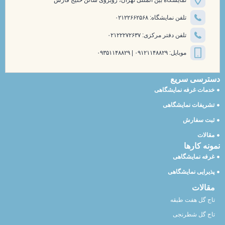
ی
ی
ا
ر
ک
د
ا
م
م
ب
ا
ی
م
و
م
ه
ع
ل
تلفن نمایشگاه: ۰۲۱۲۲۶۶۲۵۶۸
ر
ز
ب
ل
ن
ب
ی
ر
ا
گ
ب
ی‌
تلفن دفتر مرکزی: ۰۲۱۲۲۲۷۲۶۳۷
م
ا
ر
د
ا
ی
ز
ر
ن
خ
ی
ن
موبایل: ۰۹۱۲۱۱۴۸۸۲۹ | ۰۹۳۵۱۱۴۸۸۲۹
ا
س
ش
ا
ن
ق
ت
ب
ا
د
م
م
ر
ا
ص
ل
ر
م
دسترسی سریع
ه
ا
ا
ی
م
و
ف
و
ه‌
خدمات غرفه نمایشگاهی
ا
ف
ر
م
ه‌
م
ی
ن‌
ر
ر
ی
ت
ر
ا
ا
تشریفات نمایشگاهی
م
س
ی
ا
ی
ن
ح
ت
ب
ا
ثبت سفارش
پ
ز
س
ز
د
ر
ا
ه
ن
ا
ی
مقالات
م
ی
گ
ف
ح
ت
ن
ر
،
نمونه کارها
و
،
ا
ه‌
ی
ج
د
ی
م
غرفه نمایشگاهی
ر
ه
ر
ت
ا
ه
ر
م
د
پذیرایی نمایشگاهی
و
م
د
ع
د
ی
ی
ح
ب
ی
ا
ر
مقالات
د
ی
ر
و
ر
ه‌
د
ه
ر
تاج گل هفت طبقه
ا
ر
ی
ت
ف
ا
ا
ن
و
د
ی
ت
تاج گل شطرنجی
ش
ه‌
ی
د
گ
ی