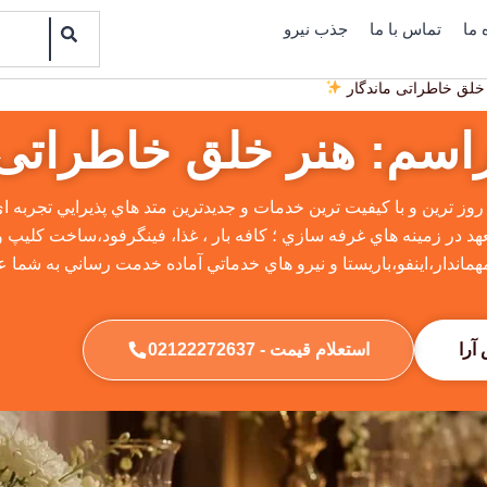
Search
 ما
تماس با ما
جذب نیرو
خلق خاطراتی ماندگار
اسم: هنر خلق خاطراتی 
ه روز ترين و با كيفيت ترين خدمات و جديدترين متد هاي پذيرايي تجربه 
 در زمينه هاي غرفه سازي ؛ كافه بار ، غذا، فينگرفود،ساخت كليپ و تي
هماندار،اينفو،باريستا و نيرو هاي خدماتي آماده خدمت رساني به شما 
آرا
استعلام قیمت - 02122272637