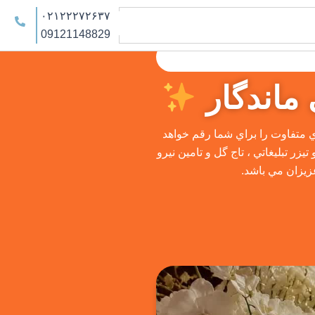
۰۲۱۲۲۲۷۲۶۳۷
09121148829
ماندگار
اي متفاوت را براي شما رقم خواهد
زر تبليغاتي ، تاج گل و تامين نيرو
عزيزان مي باشد.