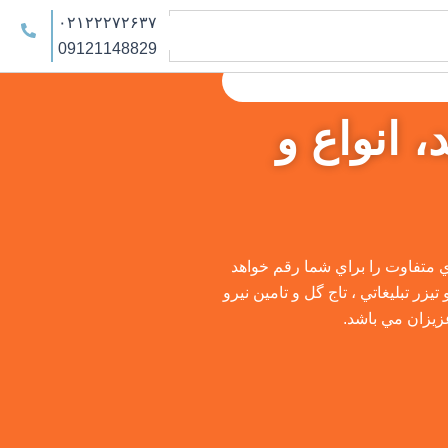
۰۲۱۲۲۲۷۲۶۳۷
09121148829
 انواع و
اي متفاوت را براي شما رقم خواهد
زر تبليغاتي ، تاج گل و تامين نيرو
عزيزان مي باشد.