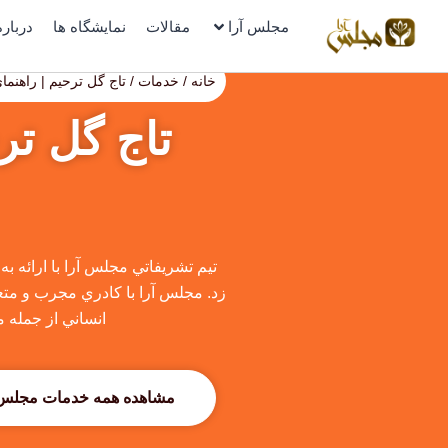
رش
مجلس آرا
مقالات
نمایشگاه ها
درباره
ه
حتوا
خانه
/
خدمات
/ تاج گل ترحیم | راهنما
تاج گل تر
تيم تشريفاتي مجلس آرا با ارائه ب
زد. مجلس آرا با كادري مجرب و متعهد
انساني از جمله م
مشاهده همه خدمات مجلس 