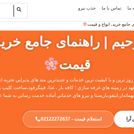
Search
 ما
تماس با ما
جذب نیرو
ی جامع خرید، انواع و قیمت
حیم | راهنمای جامع خرید،
قیمت
ه روز ترين و با كيفيت ترين خدمات و جديدترين متد هاي پذيرايي تجربه 
 در زمينه هاي غرفه سازي ؛ كافه بار ، غذا، فينگرفود،ساخت كليپ و تي
هماندار،اينفو،باريستا و نيرو هاي خدماتي آماده خدمت رساني به شما 
آرا
استعلام قیمت - 02122272637